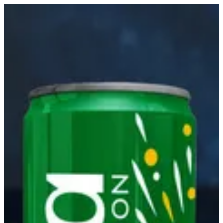
كينزا ليمون | مطعم برياني اكسبرس
EN
تسجيل الدخول
EN