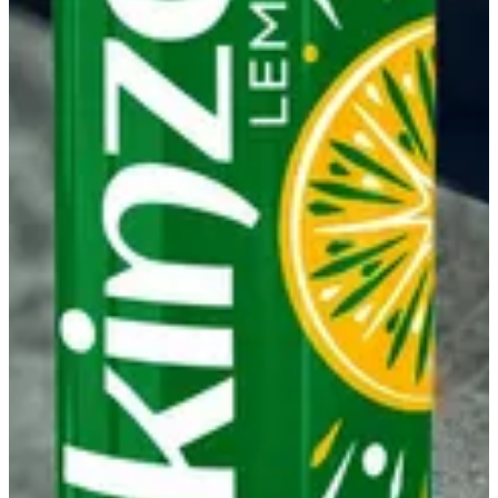
كينزا ليمون
0.5 د.ك
تعليمات خاصة